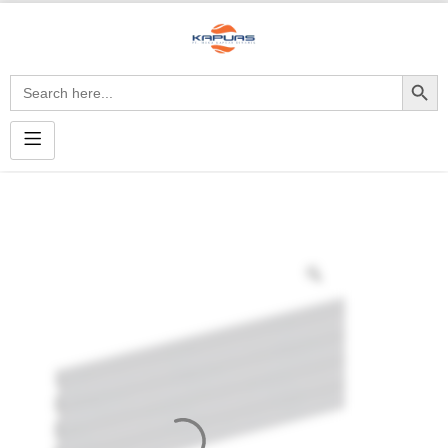
Search Button
Search
for: