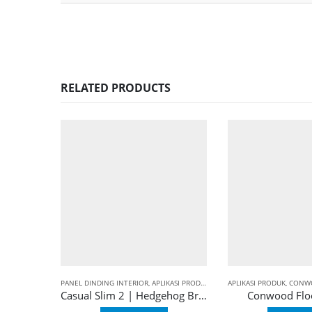
RELATED PRODUCTS
PANEL DINDING INTERIOR
,
APLIKASI PRODUK
,
BALIAN WALL PANEL
APLIKASI PRODUK
,
CASUAL
,
CONWO
,
Casual Slim 2 | Hedgehog Brown
Conwood Flo