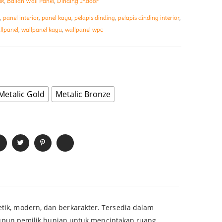
uk
,
Balian Wall Panel
,
Dinding Indoor
,
panel interior
,
panel kayu
,
pelapis dinding
,
pelapis dinding interior
,
llpanel
,
wallpanel kayu
,
wallpanel wpc
Metalic Gold
Metalic Bronze
etik, modern, dan berkarakter. Tersedia dalam
, maupun pemilik hunian untuk menciptakan ruang