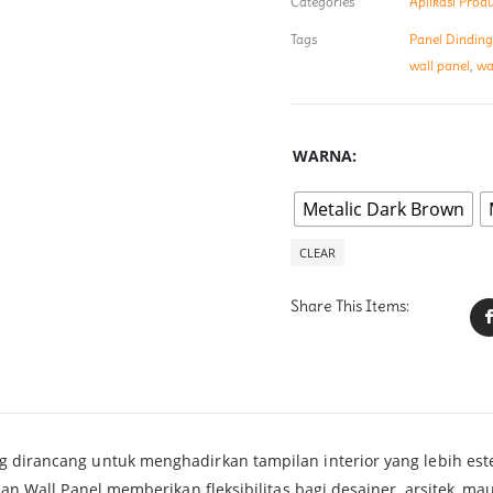
Categories
Aplikasi Prod
Tags
Panel Dinding
wall panel
,
wa
WARNA
Metalic Dark Brown
CLEAR
Share This Items:
ng dirancang untuk menghadirkan tampilan interior yang lebih est
Balian Wall Panel memberikan fleksibilitas bagi desainer, arsitek