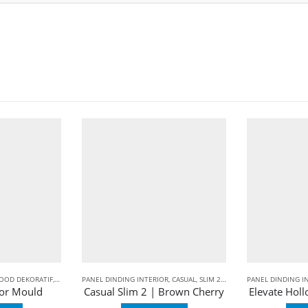
OD DEKORATIF
SLIM 2
,
CONWOOD FIBER CEMENT
PANEL DINDING INTERIOR
,
SKIRTING
,
CASUAL
,
SLIM 2
,
APLIKASI PRODUK
PANEL DINDING I
,
BALIAN
or Mould
Casual Slim 2 | Brown Cherry
Elevate Hol