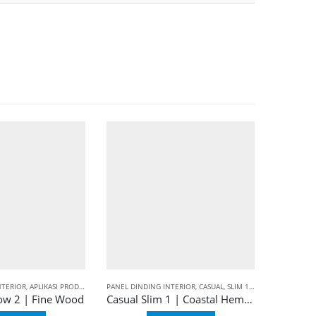
NTERIOR
 WALL PANEL
,
APLIKASI PRODUK
,
BALIAN WALL PANEL
PANEL DINDING INTERIOR
,
ELEVATE
,
HOLLOW 2
,
CASUAL
,
SLIM 1
,
APLIKASI PRODUK
,
low 2 | Fine Wood
Casual Slim 1 | Coastal Hemlock