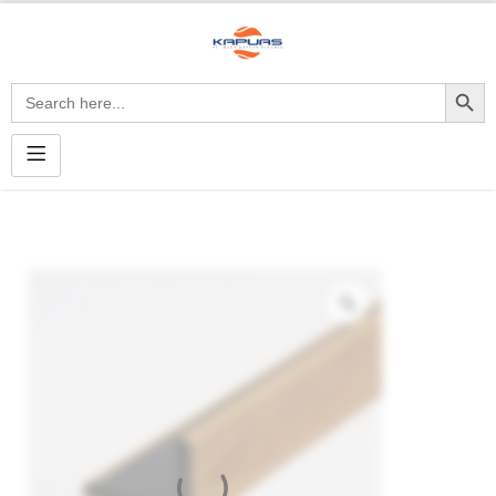
Search Button
Search
for: