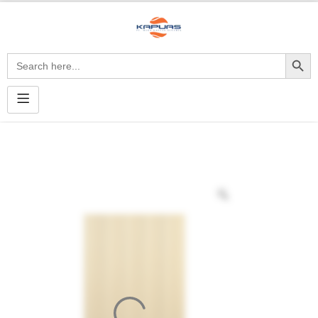
Search Button
Search
for: