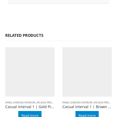
RELATED PRODUCTS
PANEL DINDING INTERIOR
,
APLIKASI PRODUK
,
BALIAN WALL PANEL
PANEL DINDING INTERIOR
,
CASUAL
,
INTERVAL 1
,
APLIKASI PRODUK
,
B
Casual Interval 1 | Gold Pine
Casual Interval 1 | Brown Cherry
Read more
Read more