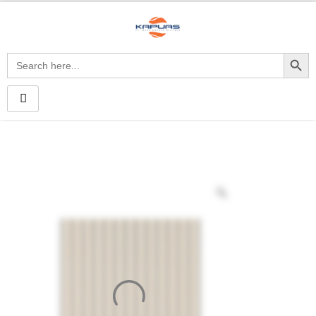
Search Button
Search
for: