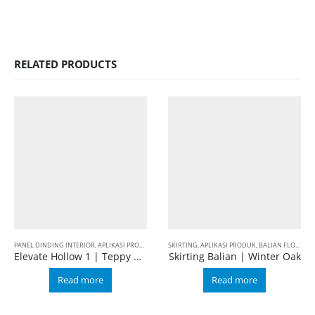
RELATED PRODUCTS
PANEL DINDING INTERIOR
,
APLIKASI PRODUK
,
BALIAN WALL PANEL
SKIRTING
,
APLIKASI PRODUK
,
ELEVATE
,
HOLLOW 1
,
BALIAN FLOORING
Elevate Hollow 1 | Teppy Acacia
Skirting Balian | Winter Oak
Read more
Read more