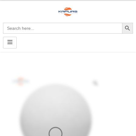
Search Button
Search
for: