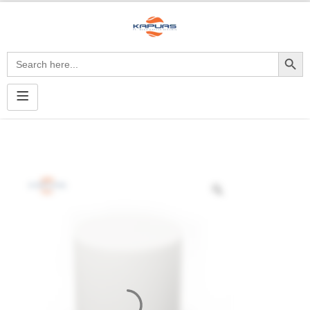
Search Button
Search
for: