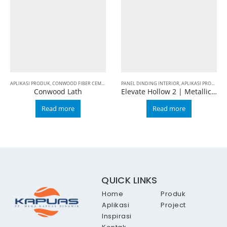
APLIKASI PRODUK
,
CONWOOD FIBER CEMENT
,
CONWOOD LISPLANG DAN PLAFON
PANEL DINDING INTERIOR
,
APLIKASI PRODUK
,
DINDING OUT
,
B
Conwood Lath
Elevate Hollow 2 | Metallic Timber
Read more
Read more
QUICK LINKS
Home
Produk
Aplikasi
Project
Inspirasi