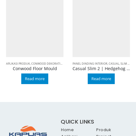
APLIKASI PRODUK
,
CONWOOD DEKORATIF
,
CONWOOD FIBER CEMENT
PANEL DINDING INTERIOR
,
SKIRTING
,
CASUAL
,
SLIM 2
,
APL
Conwood Floor Mould
Casual Slim 2 | Hedgehog Brown
Read more
Read more
QUICK LINKS
Home
Produk