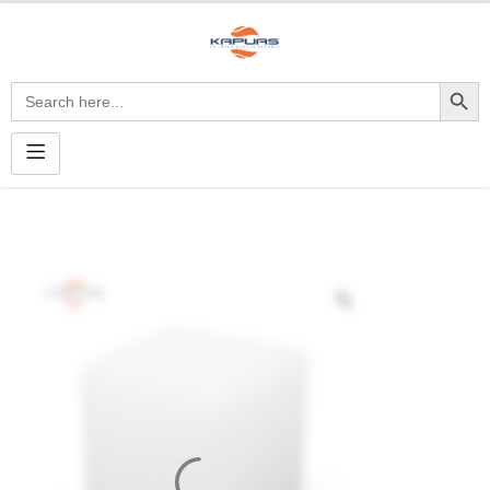
Search Button
Search
for: