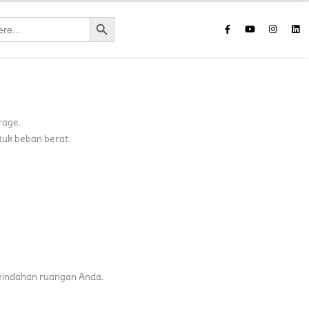
Search Button
rage.
tuk beban berat.
keindahan ruangan Anda.