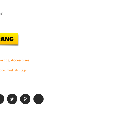
ur
torage
,
Accessories
ook
,
wall storage