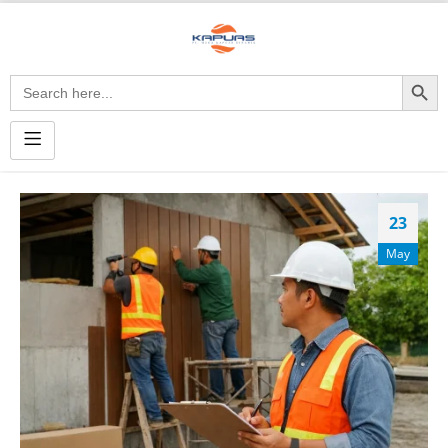
Search Button
Search
for:
23
May