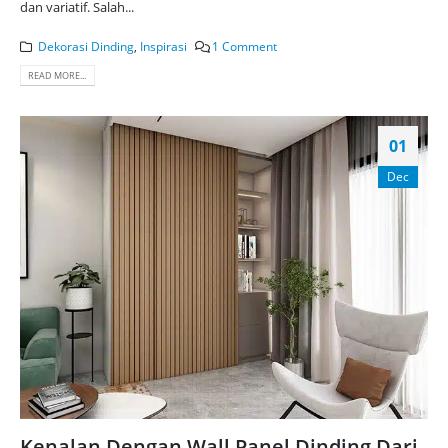
dan variatif. Salah...
Dekorasi Dinding
,
Inspirasi
1 Comment
READ MORE...
01
Dec
Kenalan Dengan Wall Panel Dinding Dari