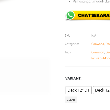
Pemasangan mudah dan
SKU
N/A
Categories
Conwood
,
De
Tags
Conwood
,
De
lantai outdoo
VARIANT
Deck 12" D1
Deck 12
CLEAR