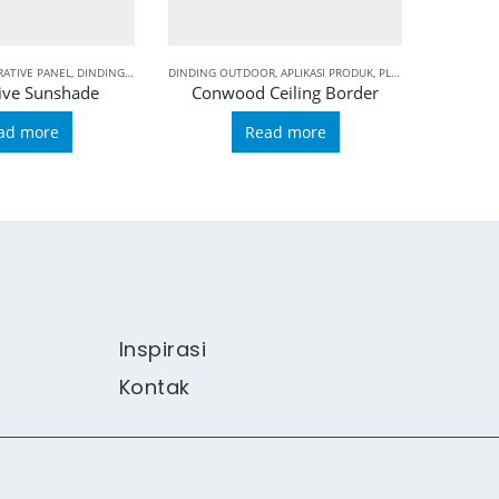
ATIVE PANEL
,
DINDING OUTDOOR
DINDING OUTDOOR
,
APLIKASI PRODUK
,
PLAFON
,
CONWOOD FI
ive Sunshade
Conwood Ceiling Border
ad more
Read more
Inspirasi
Kontak