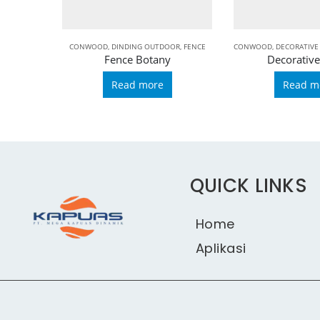
CONWOOD
,
DINDING OUTDOOR
,
FENCE
CONWOOD
,
DECORATIVE
Fence Botany
Decorative
Read more
Read m
QUICK LINKS
Home
Aplikasi