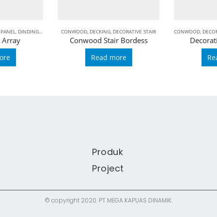
 PANEL
,
DINDING OUTDOOR
CONWOOD
,
DECKING
,
DECORATIVE STAIR
CONWOOD
,
DECOR
 Array
Conwood Stair Bordess
Decorat
ore
Read more
Re
Produk
Project
© copyright 2020. PT MEGA KAPUAS DINAMIK.