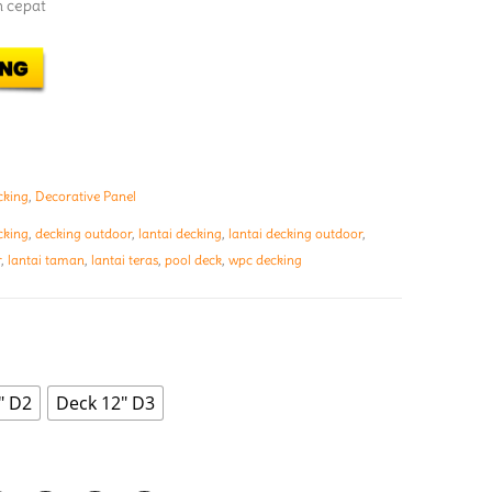
 cepat
cking
,
Decorative Panel
cking
,
decking outdoor
,
lantai decking
,
lantai decking outdoor
,
r
,
lantai taman
,
lantai teras
,
pool deck
,
wpc decking
" D2
Deck 12" D3